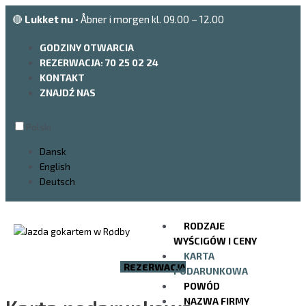
Przejdź
🔴
Lukket nu
• Åbner i morgen kl. 09.00 – 12.00
do
treści
GODZINY OTWARCIA
REZERWACJA: 70 25 02 24
KONTAKT
ZNAJDŹ NAS
Polski
Dansk
English
Deutsch
RODZAJE
WYŚCIGÓW I CENY
KARTA
REZERWACJA
PODARUNKOWA
POWÓD
NAZWA FIRMY