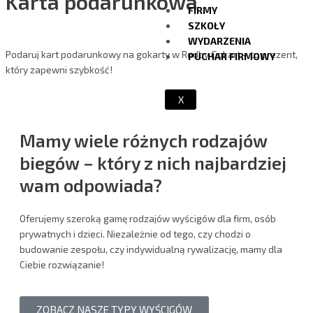
Karta podarunkowa
FIRMY
SZKOŁY
WYDARZENIA
Podaruj kart podarunkowy na gokarty w Rødby Gokart – to prezent,
PUCHAR FIRMOWY
który zapewni szybkość!
X
Mamy wiele różnych
rodzajów
biegów
– który z nich najbardziej
wam odpowiada?
Oferujemy szeroką gamę rodzajów wyścigów dla firm, osób
prywatnych i dzieci. Niezależnie od tego, czy chodzi o
budowanie zespołu, czy indywidualną rywalizację, mamy dla
Ciebie rozwiązanie!
ZOBACZ NASZE TYPY WYŚCIGÓW