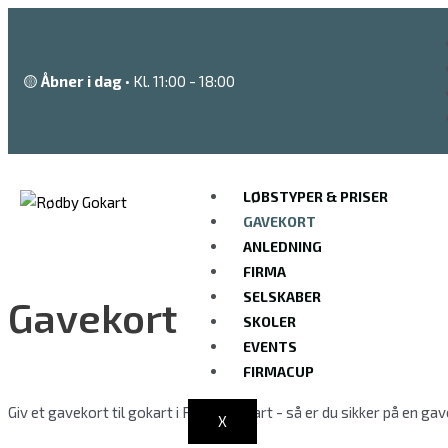
Gå
til
indholdet
🟡
Åbner i dag
• Kl. 11:00 - 18:00
LØBSTYPER & PRISER
GAVEKORT
ANLEDNING
FIRMA
SELSKABER
Gavekort
SKOLER
EVENTS
FIRMACUP
Giv et gavekort til gokart i Rødby Gokart - så er du sikker på en ga
X