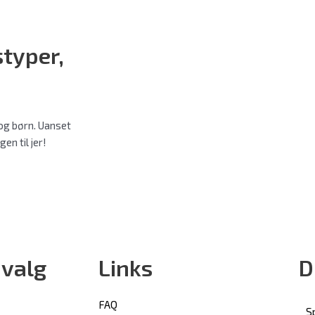
styper
,
e og børn. Uanset
en til jer!
 valg
Links
D
FAQ
S