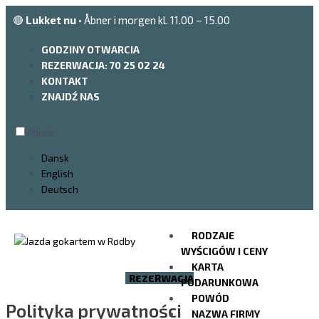
Przejdź
🔴
Lukket nu
• Åbner i morgen kl. 11.00 – 15.00
do
treści
GODZINY OTWARCIA
REZERWACJA: 70 25 02 24
KONTAKT
ZNAJDŹ NAS
Polski
Dansk
English
Deutsch
RODZAJE
WYŚCIGÓW I CENY
KARTA
REZERWACJA
PODARUNKOWA
POWÓD
Polityka prywatności
NAZWA FIRMY