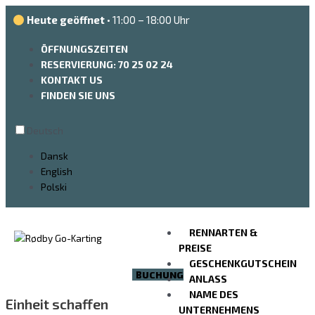
Zum
Heute geöffnet
• 11:00 – 18:00 Uhr
Inhalt
springen
ÖFFNUNGSZEITEN
RESERVIERUNG: 70 25 02 24
KONTAKT US
FINDEN SIE UNS
Deutsch
Dansk
English
Polski
RENNARTEN &
PREISE
GESCHENKGUTSCHEIN
BUCHUNG
ANLASS
NAME DES
Einheit schaffen
UNTERNEHMENS