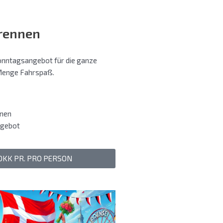
rennen
onntagsangebot für die ganze
 Menge Fahrspaß.
nen
gebot
DKK PR. PRO PERSON