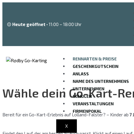
Zum
Inhalt
springen
🟡
Heute geöffnet
• 11:00 – 18:00 Uhr
RENNARTEN & PREISE
GESCHENKGUTSCHEIN
ANLASS
NAME DES UNTERNEHMENS
Wähle dein Go-Kart-Re
UNTERNEHMEN
SCHULEN
VERANSTALTUNGEN
FIRMENPOKAL
Bereit für ein Go-Kart-Erlebnis auf Lolland-Falster? – Kinder ab
7 
+
45 70 25 02 24
.
X
Findet den Lauf, der am besten zu euch passt. Klickt auf einen Lau