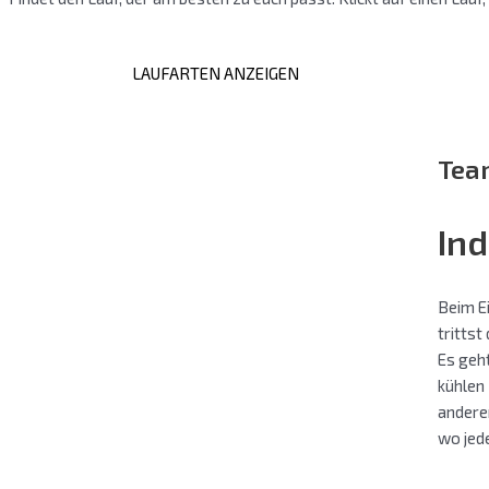
LAUFARTEN ANZEIGEN
Tea
Ind
Beim Ei
trittst
Es geht
kühlen 
andere
wo jed