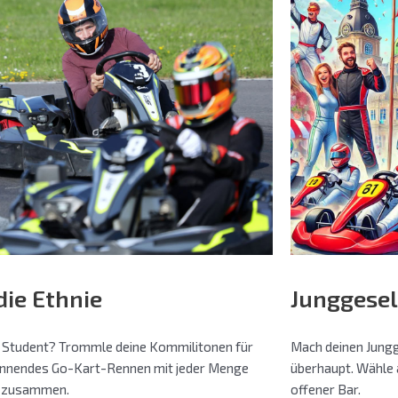
die Ethnie
Junggesel
u Student? Trommle deine Kommilitonen für
Mach deinen Jung
annendes Go-Kart-Rennen mit jeder Menge
überhaupt. Wähle 
 zusammen.
offener Bar.