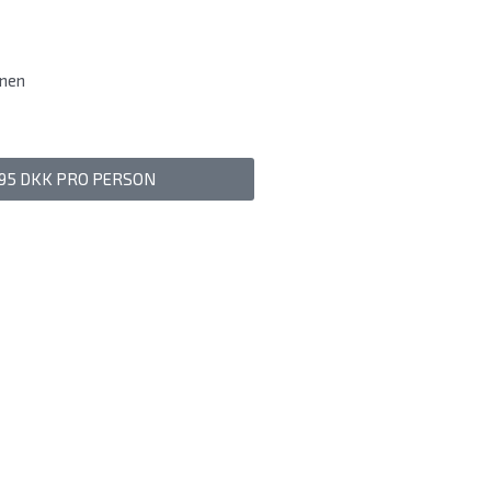
nen
395 DKK PRO PERSON