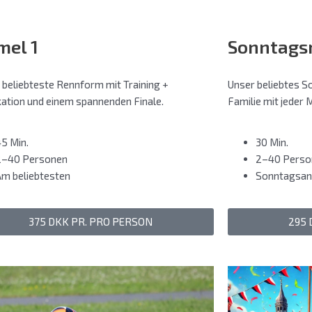
mel 1
Sonntags
 beliebteste Rennform mit Training +
Unser beliebtes S
ikation und einem spannenden Finale.
Familie mit jeder
45 Min.
30 Min.
2–40 Personen
2–40 Perso
Am beliebtesten
Sonntagsan
375 DKK PR. PRO PERSON
295 