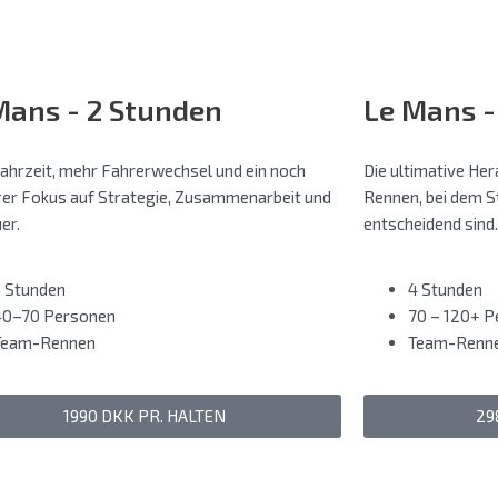
Mans - 2 Stunden
Le Mans -
ahrzeit, mehr Fahrerwechsel und ein noch
Die ultimative Her
rer Fokus auf Strategie, Zusammenarbeit und
Rennen, bei dem S
er.
entscheidend sind.
3 Stunden
4 Stunden
40–70 Personen
70 – 120+ P
Team-Rennen
Team-Renn
1990 DKK PR. HALTEN
29